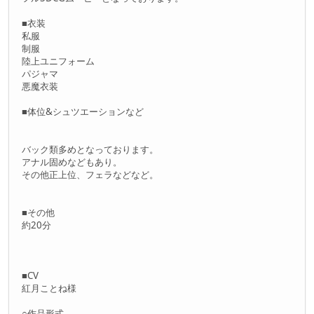
■衣装
私服
制服
陸上ユニフォーム
パジャマ
悪魔衣装
■体位&シュツエーションなど
バック類多めとなっております。
アナル固めなどもあり。
その他正上位、フェラなどなど。
■その他
約20分
■CV
紅月ことね様
○作品形式