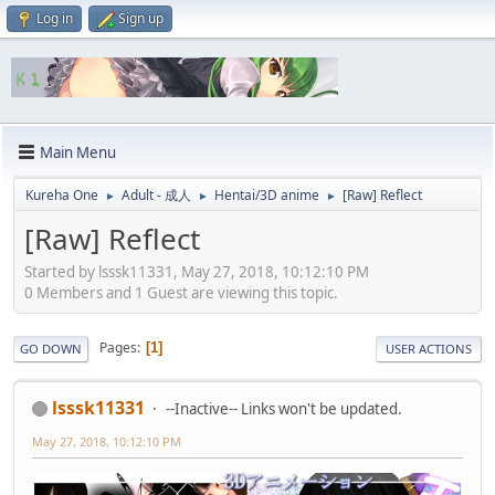
Log in
Sign up
Main Menu
Kureha One
Adult - 成人
Hentai/3D anime
[Raw] Reflect
►
►
►
[Raw] Reflect
Started by lsssk11331, May 27, 2018, 10:12:10 PM
0 Members and 1 Guest are viewing this topic.
Pages
1
GO DOWN
USER ACTIONS
lsssk11331
--Inactive-- Links won't be updated.
May 27, 2018, 10:12:10 PM