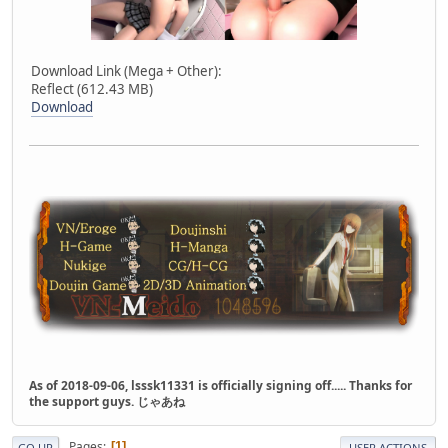
Download Link (Mega + Other):
Reflect (612.43 MB)
Download
As of 2018-09-06, lsssk11331 is officially signing off..... Thanks for
the support guys. じゃあね
Pages
1
GO UP
USER ACTIONS